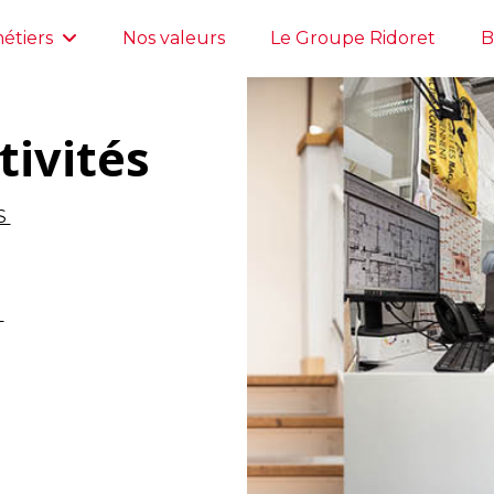
étiers
Nos valeurs
Le Groupe Ridoret
B
tivités
S
S